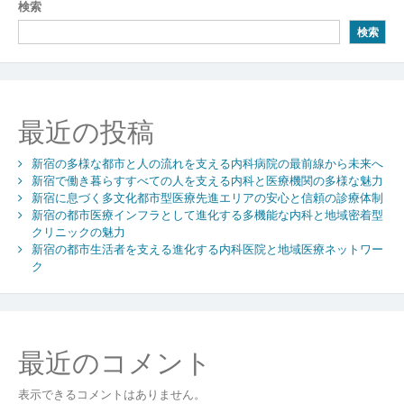
検索
ゲ
検索
ー
シ
ョ
最近の投稿
ン
新宿の多様な都市と人の流れを支える内科病院の最前線から未来へ
新宿で働き暮らすすべての人を支える内科と医療機関の多様な魅力
新宿に息づく多文化都市型医療先進エリアの安心と信頼の診療体制
新宿の都市医療インフラとして進化する多機能な内科と地域密着型
クリニックの魅力
新宿の都市生活者を支える進化する内科医院と地域医療ネットワー
ク
最近のコメント
表示できるコメントはありません。