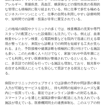
アレルギー、胃腸疾患、高血圧、糖尿病などの慢性疾患の長期的
な管理にも積極的に取り組まれている。特に仕事で多忙を極める
ビジネスパーソンにとって、仕事の合間を利用しやすい診療時間
や、短時間での診断・投薬が非常に重宝されている。
この地域の病院やクリニックの多くでは、検査機器の充実や専門
スタッフの配置といった設備面にも注力している。例えば、血液
検査やレントゲン検査、心電図検査などを院内で迅速に行える環
境が整っており、来院から診断までの時間を短縮する工夫が見ら
れる。また、予防接種や健康診断を積極的に受け付けている施設
も多い。このため働く人々だけでなく、家族づれや中高年層にと
っても利用しやすい医療体制が整備されているといえる。さら
に、多言語での対応を行っている施設も増加しており、観光客や
在住する外国人にとっても安心して受診できる状況となってい
る。
病院やクリニックのウェブサイトでは診療の予約や問診票の事前
入力が可能なサービスを提供し、待ち時間の短縮やスムーズな案
内に一役買っている。最近ではオンライン診療への対応も進み、
スマートフォンを通じた遠隔診療や薬の配送にも力を入れている
施設が増えている。医療機関同士の連携体制も、このエリアの特