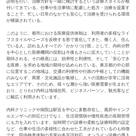
説明を行い、治療方針を一緒に検討するという診療スタイルが根
付いてきている。仕事や生活事情に配慮した処方・治療を提案す
ることで、忙しい日常のなかでも安心して治療を受けられる環境
が構築されている。
このように、都市における医療提供体制は、利用者の多様なライ
フスタイルやニーズを反映する形で進化してきた。働く人、住ん
でいる人、訪れる人すべての「かかりつけ医」として、内科分野
を中心とした医療機関の役割は今後もさらに拡大していくことが
期待される。その根底には、効率性と利便性、そして「安心でき
る医療」を求める地域の期待が込められている。東京都の中心部
に位置するこの地域は、交通の利便性や行政の中枢としての機能
のみならず、商業・文化施設が集積し、人々の流動が非常に活発
なエリアです。そのため、様々な層から強い医療需要が生まれて
おり、とりわけ内科は地域住民、ビジネスパーソン、観光客など
に幅広く利用されています。
内科クリニックや病院は駅近を中心に多数存在し、風邪やインフ
ルエンザへの対応だけでなく、生活習慣病や慢性疾患の長期管理
にも力を入れています。短時間での診療や柔軟な診療時間の設定
など、仕事や生活の多様性に合わせた工夫がされているのも特徴
です。院内検査体制の充実や多言語対応、オンライン診療の導入