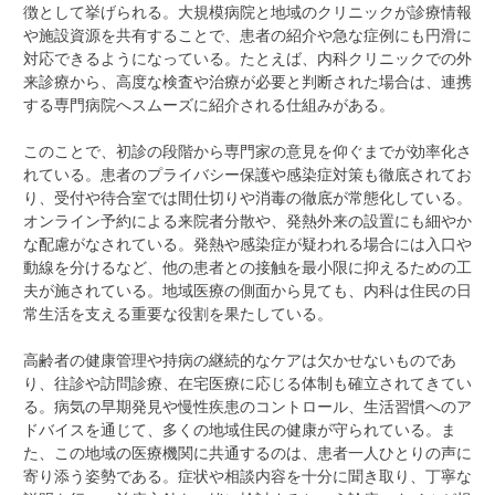
徴として挙げられる。大規模病院と地域のクリニックが診療情報
や施設資源を共有することで、患者の紹介や急な症例にも円滑に
対応できるようになっている。たとえば、内科クリニックでの外
来診療から、高度な検査や治療が必要と判断された場合は、連携
する専門病院へスムーズに紹介される仕組みがある。
このことで、初診の段階から専門家の意見を仰ぐまでが効率化さ
れている。患者のプライバシー保護や感染症対策も徹底されてお
り、受付や待合室では間仕切りや消毒の徹底が常態化している。
オンライン予約による来院者分散や、発熱外来の設置にも細やか
な配慮がなされている。発熱や感染症が疑われる場合には入口や
動線を分けるなど、他の患者との接触を最小限に抑えるための工
夫が施されている。地域医療の側面から見ても、内科は住民の日
常生活を支える重要な役割を果たしている。
高齢者の健康管理や持病の継続的なケアは欠かせないものであ
り、往診や訪問診療、在宅医療に応じる体制も確立されてきてい
る。病気の早期発見や慢性疾患のコントロール、生活習慣へのア
ドバイスを通じて、多くの地域住民の健康が守られている。ま
た、この地域の医療機関に共通するのは、患者一人ひとりの声に
寄り添う姿勢である。症状や相談内容を十分に聞き取り、丁寧な