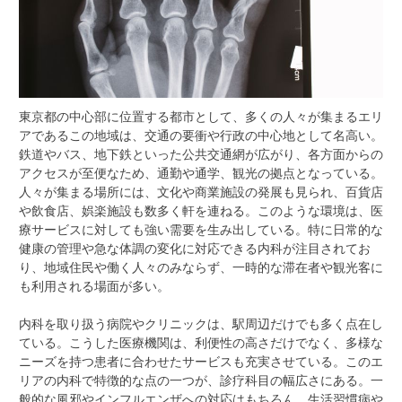
東京都の中心部に位置する都市として、多くの人々が集まるエリ
アであるこの地域は、交通の要衝や行政の中心地として名高い。
鉄道やバス、地下鉄といった公共交通網が広がり、各方面からの
アクセスが至便なため、通勤や通学、観光の拠点となっている。
人々が集まる場所には、文化や商業施設の発展も見られ、百貨店
や飲食店、娯楽施設も数多く軒を連ねる。このような環境は、医
療サービスに対しても強い需要を生み出している。特に日常的な
健康の管理や急な体調の変化に対応できる内科が注目されてお
り、地域住民や働く人々のみならず、一時的な滞在者や観光客に
も利用される場面が多い。
内科を取り扱う病院やクリニックは、駅周辺だけでも多く点在し
ている。こうした医療機関は、利便性の高さだけでなく、多様な
ニーズを持つ患者に合わせたサービスも充実させている。このエ
リアの内科で特徴的な点の一つが、診疗科目の幅広さにある。一
般的な風邪やインフルエンザへの対応はもちろん、生活習慣病や