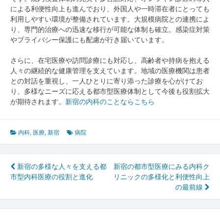
による利便性向上も進んでおり、外国人や一時滞在者にとっても
利用しやすい環境が整備されています。大規模病院との連携によ
り、専門的治療への迅速な移行が可能な体制も確立。感染症対策
やプライバシー保護にも配慮が行き届いています。
さらに、在宅医療や訪問診療にも対応し、高齢者や持病を抱える
人々の継続的な健康管理を支えています。地域の医療機関は患者
との対話を重視し、一人ひとりに寄り添った診療を心がけてお
り、多様なニーズに応える都市型医療体制として今後も役割拡大
が期待されます。
新宿の内科のことならこちら
内科
,
医療
,
新宿
病院
投
新宿の多様な人々を支える都
新宿の都市型医療にみる内科ク
市型内科医療の役割と進化
リニックの多様化と利便性向上
稿
の最前線
ナ
ビ