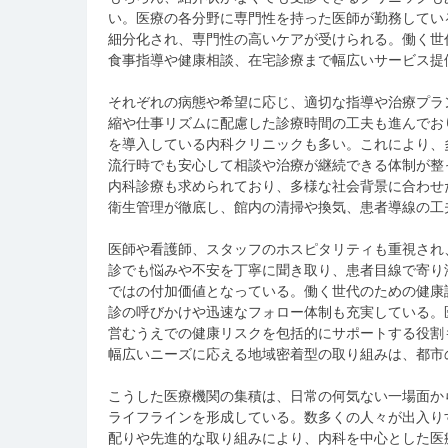
い。医療の各分野に専門性を持った医師が勤務してい
細分化され、専門性の高いケアが受けられる。働く世
食事指導や健康相談、在宅診療まで幅広いサービス提
それぞれの病態や希望に応じ、適切な指導や治療プラ
縮や仕事リズムに配慮した診療時間の工夫も進んでお
を導入している内科クリニックも多い。これにより、
流行時でも安心して相談や治療が継続できる体制が整
内科診療も求められており、多様な社会背景に合わせ
衛生管理が徹底し、館内の清掃や換気、患者導線の工
医師や看護師、スタッフのホスピタリティも重視され
診でも悩みや不安を丁寧に聞き取り、患者目線で寄り
ではの付加価値となっている。働く世代のための健康
診の呼びかけや迅速なフォロー体制も充実している。
営むうえでの健康リスクを包括的にサポートする役割
幅広いニーズに応える地域密着型の取り組みは、都市
こうした医療機関の集積は、日常の何気ない一場面か
ライフラインを形成している。数多くの人々が出入り
配りや先進的な取り組みにより、内科を中心とした医