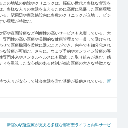
るこの地域の病院やクリニックは、幅広い世代と多様な背景を
は、多様な人々の生活を支えるために高度に発展した医療環境
いる。駅周辺や商業施設内に多数のクリニックが立地し、ビジ
すい環境が特徴だ。
対応や夜間診療など利便性の高いサービスも充実している。大
、専門性の高い医療や長期的な健康管理まで一貫して受けられ
わせて医療機関を柔軟に選ぶことができ、内科でも細分化され
かな診療が可能だ。さらに、ウェブ予約やオンライン診療の導
性専門外来やメンタルヘルスにも配慮した取り組みが進む。感
ティを重視した安心感のある体制が都市医療の大きな特徴とな
持つ人々が安心して社会生活を営む基盤が提供されている。
新
新宿の駅近医療が支える多様な都市型ライフと内科サービ