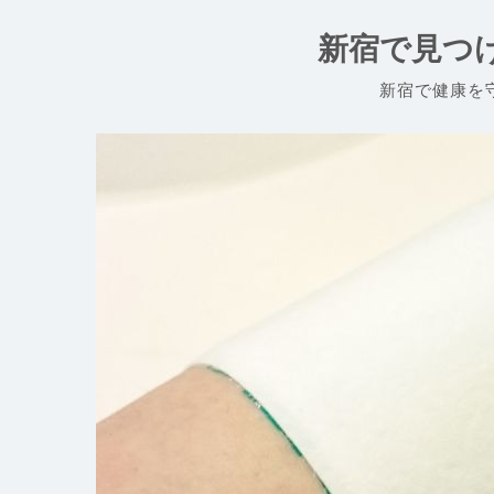
コ
ン
新宿で見つ
テ
ン
新宿で健康を
ツ
へ
ス
キ
ッ
プ