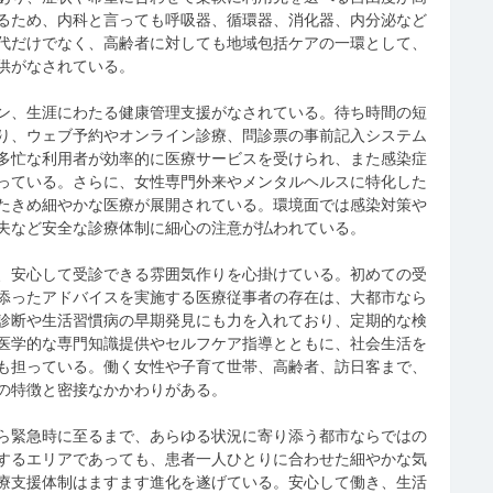
るため、内科と言っても呼吸器、循環器、消化器、内分泌など
代だけでなく、高齢者に対しても地域包括ケアの一環として、
供がなされている。
ン、生涯にわたる健康管理支援がなされている。待ち時間の短
り、ウェブ予約やオンライン診療、問診票の事前記入システム
多忙な利用者が効率的に医療サービスを受けられ、また感染症
っている。さらに、女性専門外来やメンタルヘルスに特化した
たきめ細やかな医療が展開されている。環境面では感染対策や
夫など安全な診療体制に細心の注意が払われている。
、安心して受診できる雰囲気作りを心掛けている。初めての受
添ったアドバイスを実施する医療従事者の存在は、大都市なら
診断や生活習慣病の早期発見にも力を入れており、定期的な検
医学的な専門知識提供やセルフケア指導とともに、社会生活を
も担っている。働く女性や子育て世帯、高齢者、訪日客まで、
の特徴と密接なかかわりがある。
ら緊急時に至るまで、あらゆる状況に寄り添う都市ならではの
するエリアであっても、患者一人ひとりに合わせた細やかな気
療支援体制はますます進化を遂げている。安心して働き、生活