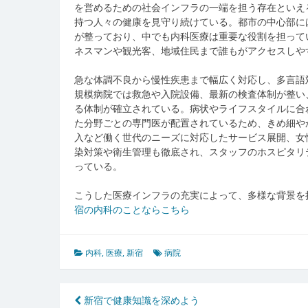
を営めるための社会インフラの一端を担う存在といえ
持つ人々の健康を見守り続けている。都市の中心部に
が整っており、中でも内科医療は重要な役割を担って
ネスマンや観光客、地域住民まで誰もがアクセスしや
急な体調不良から慢性疾患まで幅広く対応し、多言語
規模病院では救急や入院設備、最新の検査体制が整い
る体制が確立されている。病状やライフスタイルに合
た分野ごとの専門医が配置されているため、きめ細や
入など働く世代のニーズに対応したサービス展開、女
染対策や衛生管理も徹底され、スタッフのホスピタリ
っている。
こうした医療インフラの充実によって、多様な背景を
宿の内科のことならこちら
内科
,
医療
,
新宿
病院
投
新宿で健康知識を深めよう