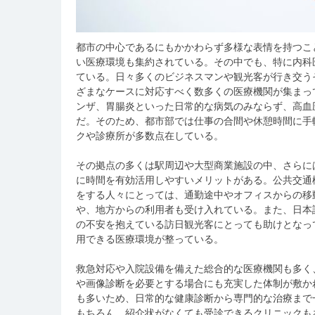
都市の中心であるにもかかわらず多様な表情を持つこ
い医療環境も集約されている。
その中でも、特に内科
ている。日々多くのビジネスマンや観光客が行き交う
ざまなケースに対応すべく数多くの医療機関が集まっ
ンザ、胃腸炎といった日常的な病気のみならず、高血
だ。そのため、都市部では仕事の合間や休憩時間に手
クや診療所が多数点在している。
その拠点の多くは駅周辺や大型商業施設の中、さらに
に時間を有効活用しやすいメリットがある。公共交通
をする人々にとっては、通勤途中やオフィスからの移
や、地方からの利用者も受け入れている。また、日本
の不安を抱えている訪日観光客にとっても助けとなっ
用できる医療環境が整っている。
救急対応や入院設備を備えた総合的な医療機関も多く
や画像診断を必要とする場合にも充実した体制が敷か
も多いため、日常的な健康診断から専門的な治療まで
もちろん、紹介状がなくても受診できるクリニックも