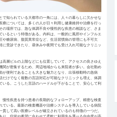
とで知られている大都市の一角には、人々の暮らしに欠かせな
医療については、多くの人が日々利用し健康維持や治療を行っ
その場所では、急な体調不良や慢性的な疾患の相談など、さま
ているという特徴がある。内科は、一般的に風邪やインフルエ
圧や糖尿病、脂質異常症など、生活習慣病の管理にも不可欠
軽に受診できたり、昼休みや夜間でも受け入れ可能なクリニッ
は高層ビルの上階などにも位置していて、アクセスの良さゆえ
機関が密集するため、周辺地域からも来院者が多い。会社勤め
動が便利であることも大きな魅力となり、出張移動時の急病
語だけでなく複数の言語対応が可能なクリニックも増え、体調
ている。こうした言語のハードルが下がることで、安心して利
、慢性疾患を持つ患者の長期的なフォローアップ、精密な検査
れている。最新の検査機器や治療システムを導入している病院
一貫して高い医療レベルが確立されているのも特徴の一つだ。
あり、症状や希望に合わせて柔軟に利用先を選べる自由度が高